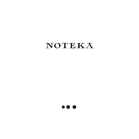
Notatnik w kratkę
82,00 zł
239,00 zł
Powiadom o dostępności
Do koszyka
BENU Pixie Pióro wieczne -
Esterbrook x Sakura Street
Jolly Roger
Atrament SakuraDragon
Dark Cherry Wood - edycja
limitowana 2026
439,00 zł
83,50 zł
Do koszyka
Do koszyka