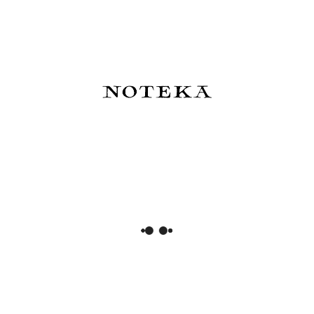
Cena regularna:
435,00 zł
Najniższa cena:
315,00 zł
Do koszyka
Do koszyka
Pióro kulkowe Kaweco Brass
Monteverde MP1 Purple Frost
Sport
Pióro wieczne Demonstrator
Lock-it Piston Fioletowe
350,00 zł
350,00 zł
Do koszyka
Do koszyka