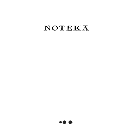
Journal de bord
Cyrano de Bergerac
129,00 zł
129,00 zł
Do koszyka
Do koszyka
Slow Design Notes Libri Muti -
Slow Design Notes Libri Muti A
Portret Doriana Graya
Season In Hell
129,00 zł
129,00 zł