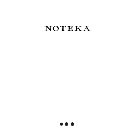
Hobonichi Techo Original A6
Hobonichi Techo Original A6
Cover: Unsodo Bijutsukai
Cover: Leather Taut (Brown)
(Ferry) - okładka
- okładka brązowa
159,00 zł
620,00 zł
Do koszyka
Do koszyka
Hobonichi Techo Original A6
Hobonichi Techo Original A6
Cover: mina perhonen:
Cover: Single Color Lago -
pomppia (Light Blue) -
okładka